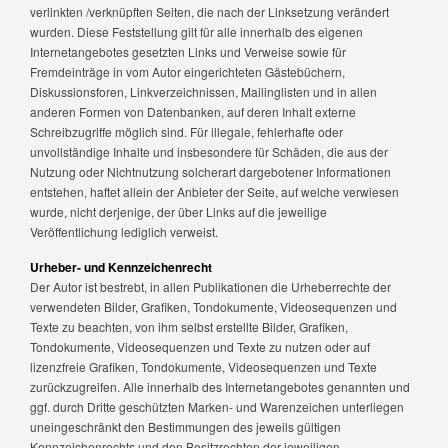
verlinkten /verknüpften Seiten, die nach der Linksetzung verändert
wurden. Diese Feststellung gilt für alle innerhalb des eigenen
Internetangebotes gesetzten Links und Verweise sowie für
Fremdeinträge in vom Autor eingerichteten Gästebüchern,
Diskussionsforen, Linkverzeichnissen, Mailinglisten und in allen
anderen Formen von Datenbanken, auf deren Inhalt externe
Schreibzugriffe möglich sind. Für illegale, fehlerhafte oder
unvollständige Inhalte und insbesondere für Schäden, die aus der
Nutzung oder Nichtnutzung solcherart dargebotener Informationen
entstehen, haftet allein der Anbieter der Seite, auf welche verwiesen
wurde, nicht derjenige, der über Links auf die jeweilige
Veröffentlichung lediglich verweist.
Urheber- und Kennzeichenrecht
Der Autor ist bestrebt, in allen Publikationen die Urheberrechte der
verwendeten Bilder, Grafiken, Tondokumente, Videosequenzen und
Texte zu beachten, von ihm selbst erstellte Bilder, Grafiken,
Tondokumente, Videosequenzen und Texte zu nutzen oder auf
lizenzfreie Grafiken, Tondokumente, Videosequenzen und Texte
zurückzugreifen. Alle innerhalb des Internetangebotes genannten und
ggf. durch Dritte geschützten Marken- und Warenzeichen unterliegen
uneingeschränkt den Bestimmungen des jeweils gültigen
Kennzeichenrechts und den Besitzrechten der jeweiligen