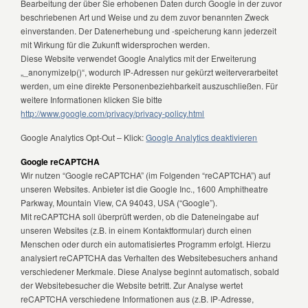
Bearbeitung der über Sie erhobenen Daten durch Google in der zuvor
beschriebenen Art und Weise und zu dem zuvor benannten Zweck
einverstanden. Der Datenerhebung und -speicherung kann jederzeit
mit Wirkung für die Zukunft widersprochen werden.
Diese Website verwendet Google Analytics mit der Erweiterung
„_anonymizeIp()“, wodurch IP-Adressen nur gekürzt weiterverarbeitet
werden, um eine direkte Personenbeziehbarkeit auszuschließen. Für
weitere Informationen klicken Sie bitte
http://www.google.com/privacy/privacy-policy.html
Google Analytics Opt-Out – Klick:
Google Analytics deaktivieren
Google reCAPTCHA
Wir nutzen “Google reCAPTCHA” (im Folgenden “reCAPTCHA”) auf
unseren Websites. Anbieter ist die Google Inc., 1600 Amphitheatre
Parkway, Mountain View, CA 94043, USA (“Google”).
Mit reCAPTCHA soll überprüft werden, ob die Dateneingabe auf
unseren Websites (z.B. in einem Kontaktformular) durch einen
Menschen oder durch ein automatisiertes Programm erfolgt. Hierzu
analysiert reCAPTCHA das Verhalten des Websitebesuchers anhand
verschiedener Merkmale. Diese Analyse beginnt automatisch, sobald
der Websitebesucher die Website betritt. Zur Analyse wertet
reCAPTCHA verschiedene Informationen aus (z.B. IP-Adresse,