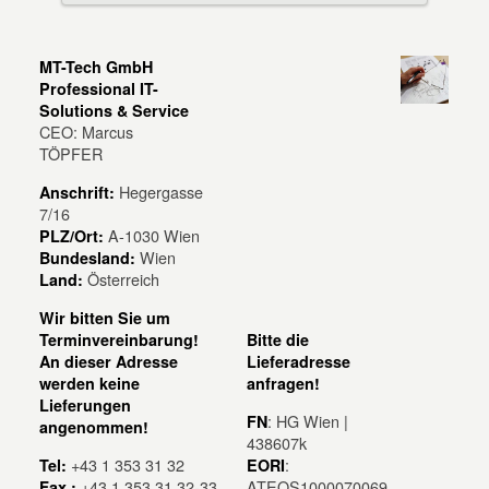
MT-Tech GmbH
Professional IT-
Solutions & Service
CEO: Marcus
TÖPFER
Hegergasse
Anschrift:
7/16
A-1030 Wien
PLZ/Ort:
Wien
Bundesland:
Österreich
Land:
Wir bitten Sie um
Terminvereinbarung!
Bitte die
An dieser Adresse
Lieferadresse
werden keine
anfragen!
Lieferungen
: HG Wien |
FN
angenommen!
438607k
+43 1 353 31 32
:
Tel:
EORI
+43 1 353 31 32-33
ATEOS1000070069
Fax.: