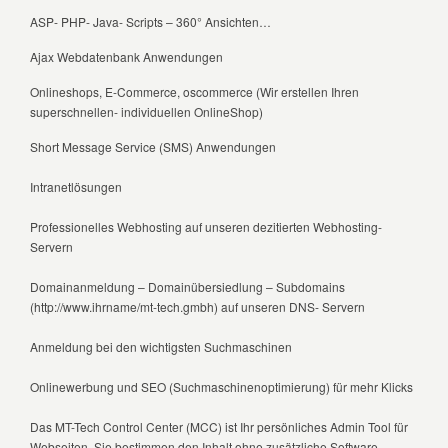
ASP- PHP- Java- Scripts – 360° Ansichten…
Ajax Webdatenbank Anwendungen
Onlineshops, E-Commerce, oscommerce (Wir erstellen Ihren
superschnellen- individuellen OnlineShop)
Short Message Service (SMS) Anwendungen
Intranetlösungen
Professionelles Webhosting auf unseren dezitierten Webhosting-
Servern
Domainanmeldung – Domainübersiedlung – Subdomains
(http://www.ihrname/mt-tech.gmbh) auf unseren DNS- Servern
Anmeldung bei den wichtigsten Suchmaschinen
Onlinewerbung und SEO (Suchmaschinenoptimierung) für mehr Klicks
Das MT-Tech Control Center (MCC) ist Ihr persönliches Admin Tool für
Webseiten, Sie bestimmen den Inhalt ohne zusätzliche Software